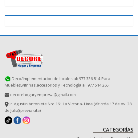
Deco/Implementación de locales al: 977 336 814-Para
Muebles,vitrinas,accesorios y Tecnología al: 977 514 265
decorehogaryempresa@gmail.com
Jr. Agustin Antoniete Nro 161 La Victoria- Lima (Alt.crda 17 de Av. 28
de Julio)(previa cita)
CATEGORÍAS