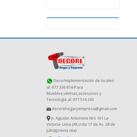
Deco/Implementación de locales
al: 977 336 814-Para
Muebles,vitrinas,accesorios y
Tecnología al: 977 514 265
decorehogaryempresa@gmail.com
Jr. Agustin Antoniete Nro 161 La
Victoria- Lima (Alt.crda 17 de Av. 28 de
Julio)(previa cita)