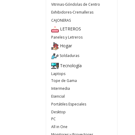
Vitrinas-Góndolas de Centro
Exhibidores-Cremalleras
CAJONERAS
LETREROS
Paneles y Letreros
Hogar
Soldaduras
Tecnología
Laptops
Tope de Gama
Intermedia
Esencial
Portátiles Especiales
Desktop
PC
All in One
Monitores y Proyectores