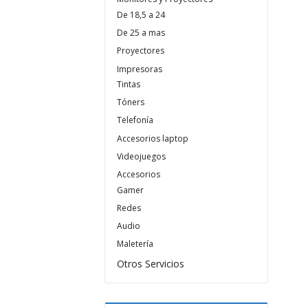
De 18,5 a 24
De 25 a mas
Proyectores
Impresoras
Tintas
Tóners
Telefonía
Accesorios laptop
Videojuegos
Accesorios
Gamer
Redes
Audio
Maletería
Otros Servicios