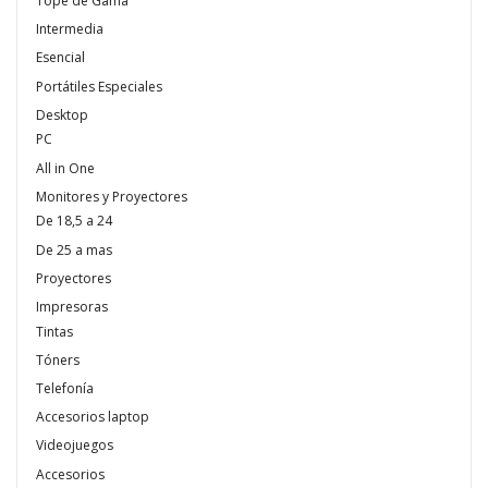
Tope de Gama
Intermedia
Esencial
Portátiles Especiales
Desktop
PC
All in One
Monitores y Proyectores
De 18,5 a 24
De 25 a mas
Proyectores
Impresoras
Tintas
Tóners
Telefonía
Accesorios laptop
Videojuegos
Accesorios