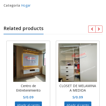
Categoría
Hogar
Related products
Centro de
CLOSET DE MELAMINA
Entretenimiento
A MEDIDA
melamina y WALL panel
S/
0.09
S/
0.09
de TV -iluminacion led
Añadir al carrito
Añadir al carrito