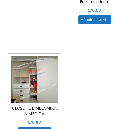
Entretenimiento
melamina y WALL panel
S/
0.09
de TV -iluminacion led
Añadir al carrito
CLOSET DE MELAMINA
A MEDIDA
S/
0.09