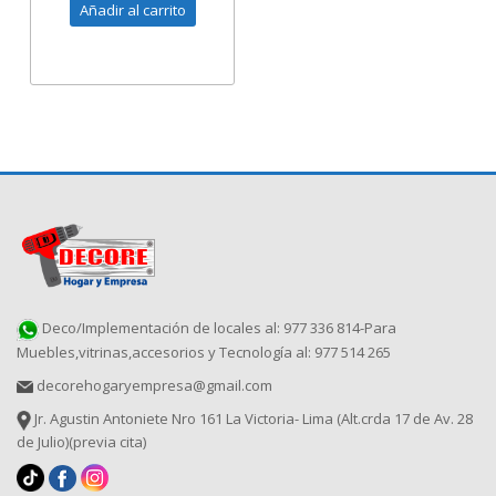
Añadir al carrito
Deco/Implementación de locales al: 977 336 814-Para
Muebles,vitrinas,accesorios y Tecnología al: 977 514 265
decorehogaryempresa@gmail.com
Jr. Agustin Antoniete Nro 161 La Victoria- Lima (Alt.crda 17 de Av. 28
de Julio)(previa cita)