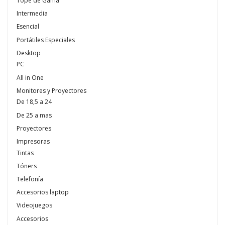
Tope de Gama
Intermedia
Esencial
Portátiles Especiales
Desktop
PC
All in One
Monitores y Proyectores
De 18,5 a 24
De 25 a mas
Proyectores
Impresoras
Tintas
Tóners
Telefonía
Accesorios laptop
Videojuegos
Accesorios