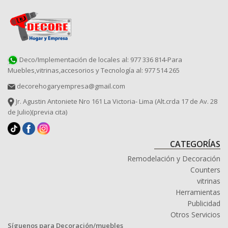
Deco/Implementación de locales al: 977 336 814-Para
Muebles,vitrinas,accesorios y Tecnología al: 977 514 265
decorehogaryempresa@gmail.com
Jr. Agustin Antoniete Nro 161 La Victoria- Lima (Alt.crda 17 de Av. 28
de Julio)(previa cita)
CATEGORÍAS
Remodelación y Decoración
Counters
vitrinas
Herramientas
Publicidad
Otros Servicios
Síguenos para Decoración/muebles