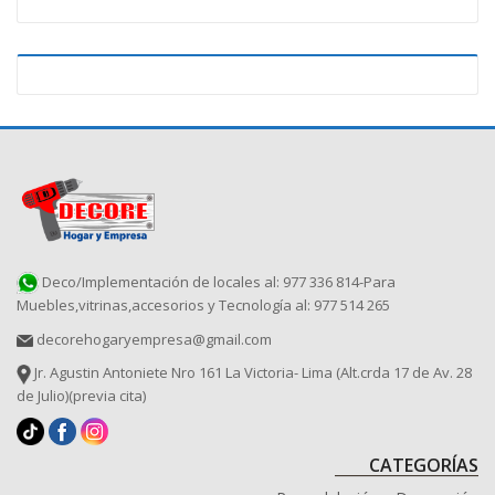
Deco/Implementación de locales al: 977 336 814-Para
Muebles,vitrinas,accesorios y Tecnología al: 977 514 265
decorehogaryempresa@gmail.com
Jr. Agustin Antoniete Nro 161 La Victoria- Lima (Alt.crda 17 de Av. 28
de Julio)(previa cita)
CATEGORÍAS