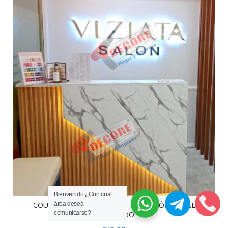
Bienvenido ¿Con cual
área desea
COUNTERS-MOSTRADORES-RECEPCIÓN-PANEL
comunicarse?
RANURADO