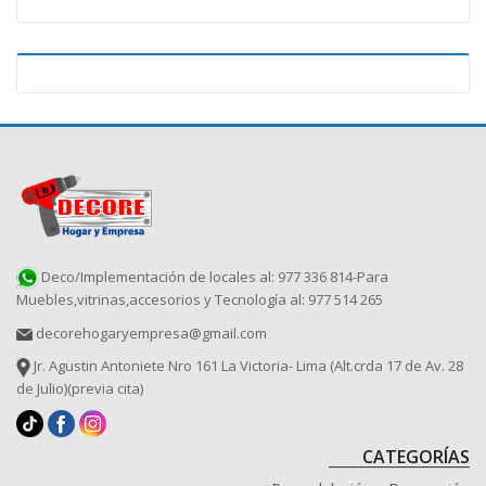
Deco/Implementación de locales al: 977 336 814-Para
Muebles,vitrinas,accesorios y Tecnología al: 977 514 265
decorehogaryempresa@gmail.com
Jr. Agustin Antoniete Nro 161 La Victoria- Lima (Alt.crda 17 de Av. 28
de Julio)(previa cita)
CATEGORÍAS