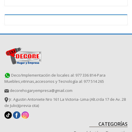
Deco/Implementación de locales al: 977 336 814-Para
Muebles,vitrinas,accesorios y Tecnología al: 977 514 265
decorehogaryempresa@gmail.com
Jr. Agustin Antoniete Nro 161 La Victoria- Lima (Alt.crda 17 de Av. 28
de Julio)(previa cita)
CATEGORÍAS