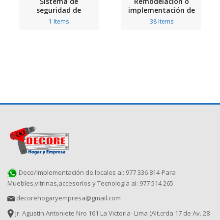
Sistema de
Remodelación o
seguridad de
implementación de
incendio y
locales
1 Items
38 Items
Detectores de Humo
Deco/Implementación de locales al: 977 336 814-Para
Muebles,vitrinas,accesorios y Tecnología al: 977 514 265
decorehogaryempresa@gmail.com
Jr. Agustin Antoniete Nro 161 La Victoria- Lima (Alt.crda 17 de Av. 28