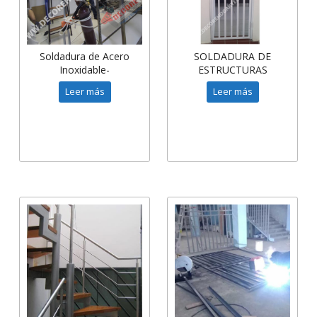
Soldadura de Acero
SOLDADURA DE
Inoxidable-
ESTRUCTURAS
andamios,cremalleras,acero
METÁLICAS -
Leer más
Leer más
304
SOLDADURA DE REJAS-
PUERTAS