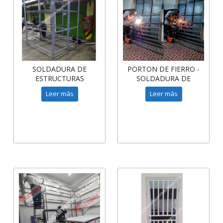
SOLDADURA DE
PORTON DE FIERRO -
ESTRUCTURAS
SOLDADURA DE
METÁLICAS -
ESTRUCTURAS
Leer más
Leer más
SOLDADURAS DE
METÁLICAS
ANDAMIO