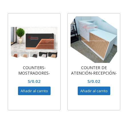
COUNTERS-
COUNTER DE
MOSTRADORES-
ATENCIÓN-RECEPCIÓN-
RECEPCIÓN-MÓDULOS-
MUEBLES DE
S/
0.02
S/
0.02
CURVOS Y SEMI
MELAMINA MEDIANO
OVALADOS
Añadir al carrito
Añadir al carrito