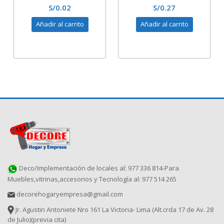
RECEPCIÓN-MÓDULOS
RECEPCIÓN-MÓDULOS
S/
0.02
S/
0.27
DE MELAMINA
RECTOS-NARANJA-
RANURADO
POSTFORMADO
Añadir al carrito
Añadir al carrito
Deco/Implementación de locales al: 977 336 814-Para
Muebles,vitrinas,accesorios y Tecnología al: 977 514 265
decorehogaryempresa@gmail.com
Jr. Agustin Antoniete Nro 161 La Victoria- Lima (Alt.crda 17 de Av. 28
de Julio)(previa cita)