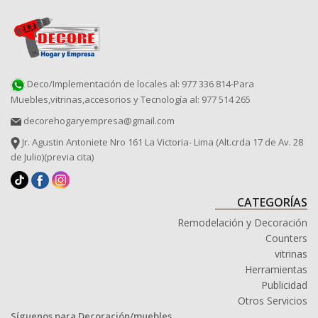
Deco/Implementación de locales al: 977 336 814-Para
Muebles,vitrinas,accesorios y Tecnología al: 977 514 265
decorehogaryempresa@gmail.com
Jr. Agustin Antoniete Nro 161 La Victoria- Lima (Alt.crda 17 de Av. 28
de Julio)(previa cita)
CATEGORÍAS
Remodelación y Decoración
Counters
vitrinas
Herramientas
Publicidad
Otros Servicios
Síguenos para Decoración/muebles