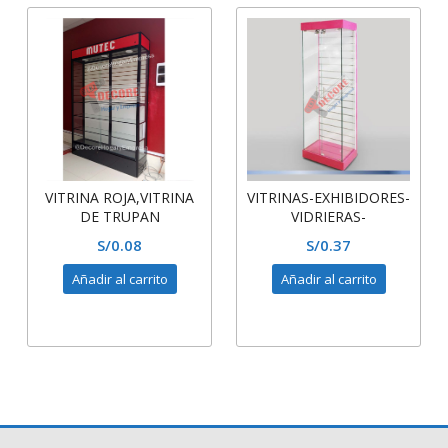
VITRINA ROJA,VITRINA
VITRINAS-EXHIBIDORES-
DE TRUPAN
VIDRIERAS-
RANURADO,VITRINA
MOSTRADORES DE
S/
0.08
S/
0.37
ALTA
VIDRIO Y MELAMINA-
TRUPAN
Añadir al carrito
Añadir al carrito