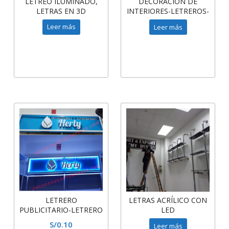
LETREO ILUMINADO,
DECORACIÓN DE
LETRAS EN 3D
INTERIORES-LETREROS-
ACRILICO ILUMINADO
LETRAS ACRÍLICO CON
Leer más
Leer más
LED
LETRERO
LETRAS ACRÍLICO CON
PUBLICITARIO-LETRERO
LED
LUMINOSO-LETRERO
S/
0.10
Leer más