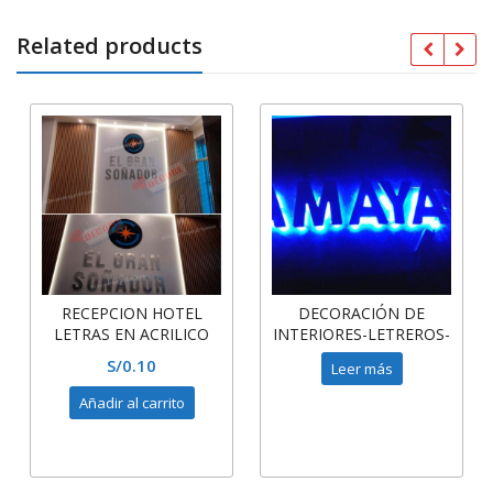
Related products
RECEPCION HOTEL
DECORACIÓN DE
LETRAS EN ACRILICO
INTERIORES-LETREROS-
LETRAS ACRÍLICO CON
S/
0.10
Leer más
LED
Añadir al carrito