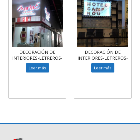
DECORACIÓN DE
DECORACIÓN DE
INTERIORES-LETREROS-
INTERIORES-LETREROS-
LETRAS ACRÍLICO CON
LETRAS ACRÍLICO CON
Leer más
Leer más
LED
LED