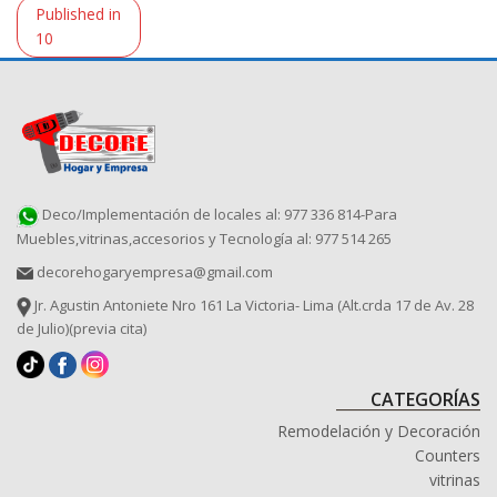
Navegación
Published in
de
10
entradas
Deco/Implementación de locales al: 977 336 814-Para
Muebles,vitrinas,accesorios y Tecnología al: 977 514 265
decorehogaryempresa@gmail.com
Jr. Agustin Antoniete Nro 161 La Victoria- Lima (Alt.crda 17 de Av. 28
de Julio)(previa cita)
CATEGORÍAS
Remodelación y Decoración
Counters
vitrinas