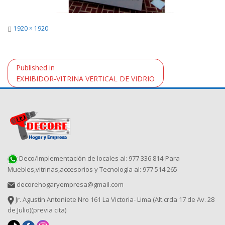
Full
1920 × 1920
size
Navegación
Published in
de
EXHIBIDOR-VITRINA VERTICAL DE VIDRIO
entradas
Deco/Implementación de locales al: 977 336 814-Para
Muebles,vitrinas,accesorios y Tecnología al: 977 514 265
decorehogaryempresa@gmail.com
Jr. Agustin Antoniete Nro 161 La Victoria- Lima (Alt.crda 17 de Av. 28
de Julio)(previa cita)