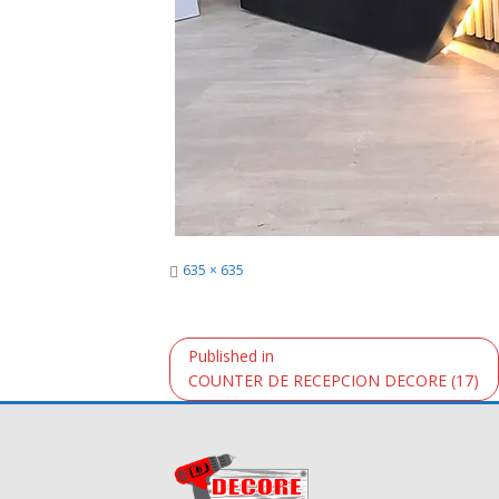
Full
635 × 635
size
Navegación
Published in
de
COUNTER DE RECEPCION DECORE (17)
entradas