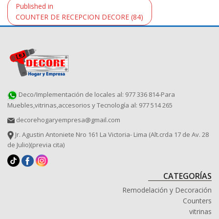
Navegación
Published in
de
COUNTER DE RECEPCION DECORE (84)
entradas
Deco/Implementación de locales al: 977 336 814-Para
Muebles,vitrinas,accesorios y Tecnología al: 977 514 265
decorehogaryempresa@gmail.com
Jr. Agustin Antoniete Nro 161 La Victoria- Lima (Alt.crda 17 de Av. 28
de Julio)(previa cita)
CATEGORÍAS
Remodelación y Decoración
Counters
vitrinas