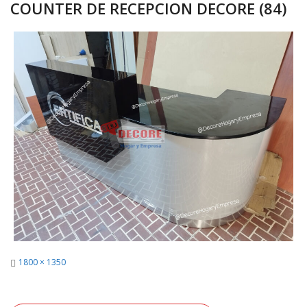
COUNTER DE RECEPCION DECORE (84)
Full
1800 × 1350
size