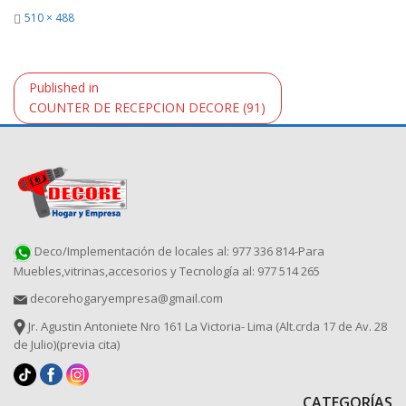
Full
510 × 488
size
Navegación
Published in
de
COUNTER DE RECEPCION DECORE (91)
entradas
Deco/Implementación de locales al: 977 336 814-Para
Muebles,vitrinas,accesorios y Tecnología al: 977 514 265
decorehogaryempresa@gmail.com
Jr. Agustin Antoniete Nro 161 La Victoria- Lima (Alt.crda 17 de Av. 28
de Julio)(previa cita)
CATEGORÍAS