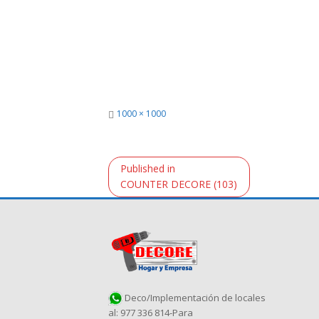
Full
1000 × 1000
size
Navegación
Published in
de
COUNTER DECORE (103)
entradas
Deco/Implementación de locales
al: 977 336 814-Para