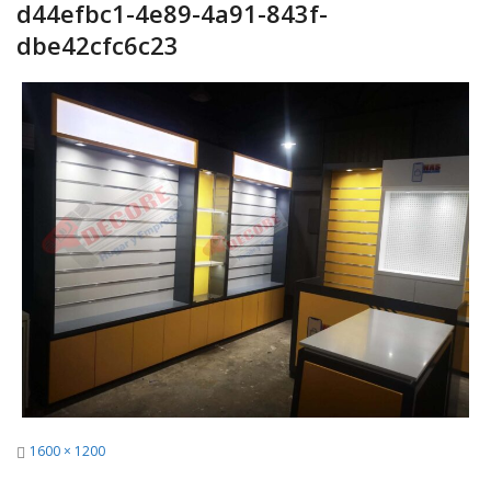
d44efbc1-4e89-4a91-843f-
dbe42cfc6c23
Full
1600 × 1200
size