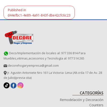
Navegación
Published in
de
d44efbc1-4e89-4a91-843f-dbe42cfc6c23
entradas
Deco/Implementación de locales al: 977 336 814-Para
Muebles,vitrinas,accesorios y Tecnología al: 977 514 265
decorehogaryempresa@gmail.com
Jr. Agustin Antoniete Nro 161 La Victoria- Lima (Alt.crda 17 de Av. 28
de Julio)(previa cita)
CATEGORÍAS
Remodelación y Decoración
Counters