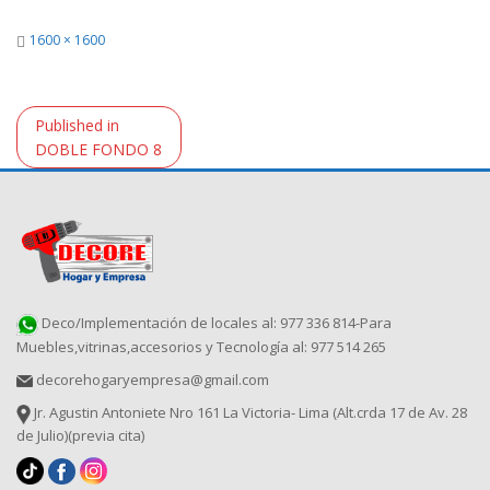
Full
1600 × 1600
size
Navegación
Published in
de
DOBLE FONDO 8
entradas
Deco/Implementación de locales al: 977 336 814-Para
Muebles,vitrinas,accesorios y Tecnología al: 977 514 265
decorehogaryempresa@gmail.com
Jr. Agustin Antoniete Nro 161 La Victoria- Lima (Alt.crda 17 de Av. 28
de Julio)(previa cita)