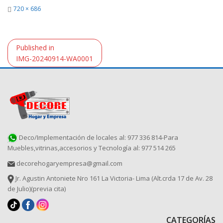
Full
720 × 686
size
Navegación
Published in
de
IMG-20240914-WA0001
entradas
Deco/Implementación de locales al: 977 336 814-Para
Muebles,vitrinas,accesorios y Tecnología al: 977 514 265
decorehogaryempresa@gmail.com
Jr. Agustin Antoniete Nro 161 La Victoria- Lima (Alt.crda 17 de Av. 28
de Julio)(previa cita)
CATEGORÍAS