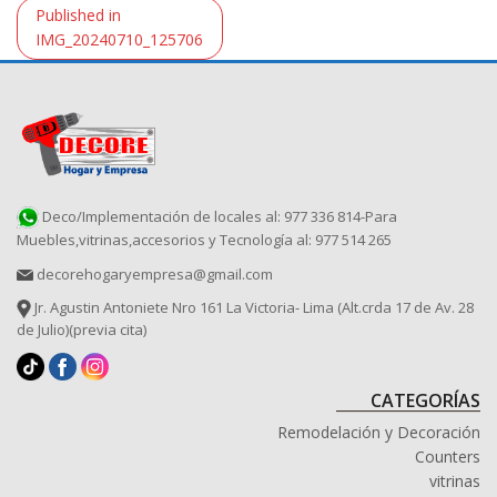
Navegación
Published in
de
IMG_20240710_125706
entradas
Deco/Implementación de locales al: 977 336 814-Para
Muebles,vitrinas,accesorios y Tecnología al: 977 514 265
decorehogaryempresa@gmail.com
Jr. Agustin Antoniete Nro 161 La Victoria- Lima (Alt.crda 17 de Av. 28
de Julio)(previa cita)
CATEGORÍAS
Remodelación y Decoración
Counters
vitrinas