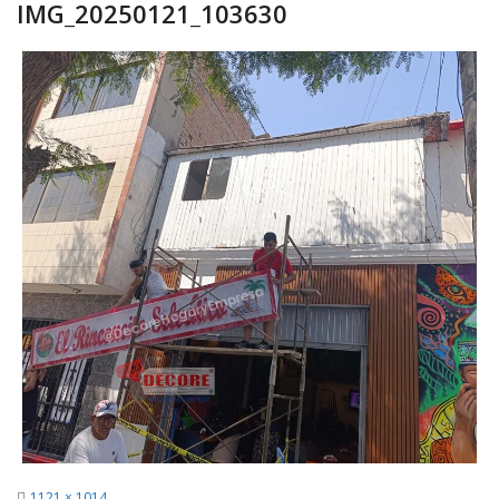
IMG_20250121_103630
Full
1121 × 1014