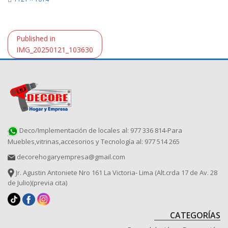
size
Navegación
Published in
de
IMG_20250121_103630
entradas
Deco/Implementación de locales al: 977 336 814-Para
Muebles,vitrinas,accesorios y Tecnología al: 977 514 265
decorehogaryempresa@gmail.com
Jr. Agustin Antoniete Nro 161 La Victoria- Lima (Alt.crda 17 de Av. 28
de Julio)(previa cita)
CATEGORÍAS