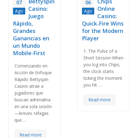
Bettyspin
Chips
07
06
Casino:
Online
Ago
Ago
Juego
Casino:
Rápido,
Quick‑Fire Wins
Grandes
for the Modern
Ganancias en
Player
un Mundo
1. The Pulse of a
Mobile‑First
Short Session When
you log into Chips,
Comenzando en
the clock starts
Acción de Enfoque
ticking the moment
Rápido Bettyspin
you hit …
Casino atrae a
jugadores que
buscan adrenalina
Read more
en una sola sesión
—breves ráfagas
que …
Read more