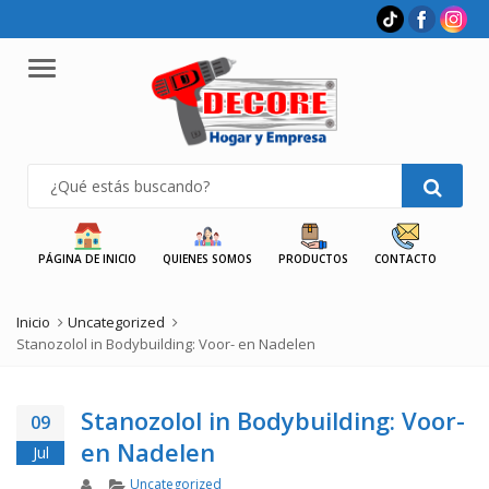
Menu
PÁGINA DE INICIO
QUIENES SOMOS
PRODUCTOS
CONTACTO
Inicio
Uncategorized
Stanozolol in Bodybuilding: Voor- en Nadelen
Stanozolol in Bodybuilding: Voor-
09
en Nadelen
Jul
Author
Categories
Uncategorized