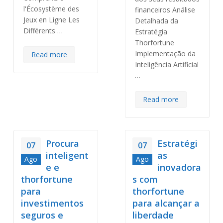
l'Écosystème des
financeiros Análise
Jeux en Ligne Les
Detalhada da
Différents …
Estratégia
Thorfortune
Implementação da
Read more
Inteligência Artificial
…
Read more
Procura
Estratégi
07
07
inteligent
as
Ago
Ago
e e
inovadora
thorfortune
s com
para
thorfortune
investimentos
para alcançar a
seguros e
liberdade