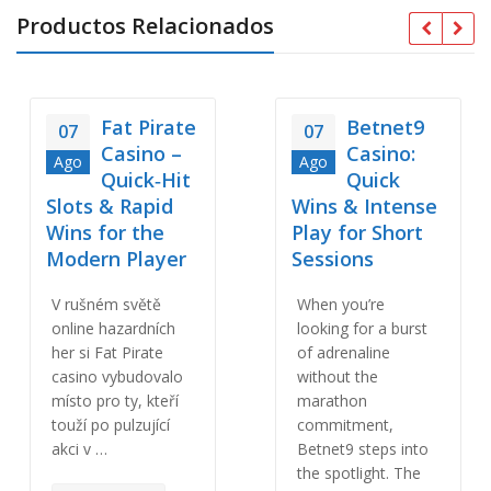
Productos Relacionados
Fat Pirate
Betnet9
07
07
Casino –
Casino:
Ago
Ago
Quick‑Hit
Quick
Slots & Rapid
Wins & Intense
Wins for the
Play for Short
Modern Player
Sessions
V rušném světě
When you’re
online hazardních
looking for a burst
her si Fat Pirate
of adrenaline
casino vybudovalo
without the
místo pro ty, kteří
marathon
touží po pulzující
commitment,
akci v …
Betnet9 steps into
the spotlight. The