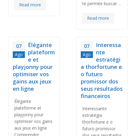
te permite buscar …
Read more
Read more
Élégante
Interessa
07
07
plateform
nte
Ago
Ago
e et
estratégi
playjonny pour
a thorfortune e
optimiser vos
o futuro
gains aux jeux
promissor dos
en ligne
seus resultados
financeiros
Élégante
plateforme et
Interessante
playjonny pour
estratégia
optimiser vos gains
thorfortune e o
aux jeux en ligne
futuro promissor
Comprendre
dos seus resultados