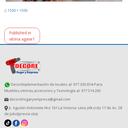
Full
1500 × 1500
size
Navegación
Published in
de
vitrina agave1
entradas
Deco/Implementación de locales al: 977 336 814-Para
Muebles,vitrinas,accesorios y Tecnología al: 977 514 265
decorehogaryempresa@gmail.com
Jr. Agustin Antoniete Nro 161 La Victoria- Lima (Alt.crda 17 de Av. 28
de Julio)(previa cita)