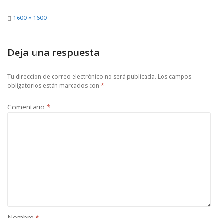
Full
1600 × 1600
size
Deja una respuesta
Tu dirección de correo electrónico no será publicada.
Los campos
obligatorios están marcados con
*
Comentario
*
Nombre
*