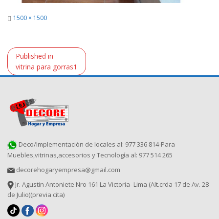
Full
1500 × 1500
size
Navegación
Published in
de
vitrina para gorras1
entradas
Deco/Implementación de locales al: 977 336 814-Para
Muebles,vitrinas,accesorios y Tecnología al: 977 514 265
decorehogaryempresa@gmail.com
Jr. Agustin Antoniete Nro 161 La Victoria- Lima (Alt.crda 17 de Av. 28
de Julio)(previa cita)