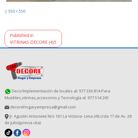
Full
550 × 550
size
Navegación
Published in
de
VITRINAS DECORE (4)5
entradas
Deco/Implementación de locales al: 977 336 814-Para
Muebles,vitrinas,accesorios y Tecnología al: 977 514 265
decorehogaryempresa@gmail.com
Jr. Agustin Antoniete Nro 161 La Victoria- Lima (Alt.crda 17 de Av. 28
de Julio)(previa cita)