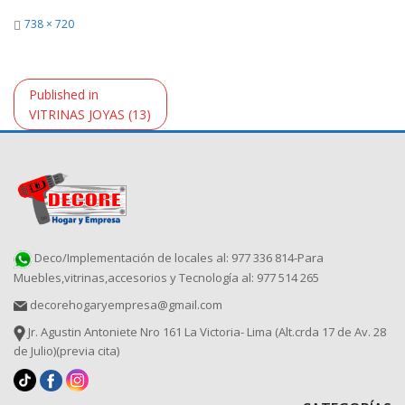
Full
738 × 720
size
Navegación
Published in
de
VITRINAS JOYAS (13)
entradas
Deco/Implementación de locales al: 977 336 814-Para
Muebles,vitrinas,accesorios y Tecnología al: 977 514 265
decorehogaryempresa@gmail.com
Jr. Agustin Antoniete Nro 161 La Victoria- Lima (Alt.crda 17 de Av. 28
de Julio)(previa cita)