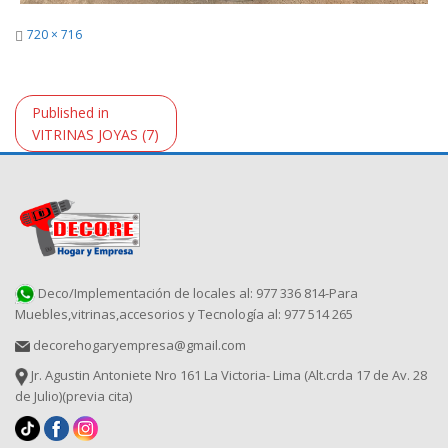
Full
720 × 716
size
Navegación
Published in
de
VITRINAS JOYAS (7)
entradas
Deco/Implementación de locales al: 977 336 814-Para
Muebles,vitrinas,accesorios y Tecnología al: 977 514 265
decorehogaryempresa@gmail.com
Jr. Agustin Antoniete Nro 161 La Victoria- Lima (Alt.crda 17 de Av. 28
de Julio)(previa cita)