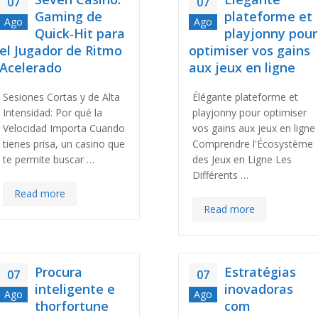
07
07
Gaming de
plateforme et
Ago
Ago
Quick‑Hit para
playjonny pour
el Jugador de Ritmo
optimiser vos gains
Acelerado
aux jeux en ligne
Sesiones Cortas y de Alta
Élégante plateforme et
Intensidad: Por qué la
playjonny pour optimiser
Velocidad Importa Cuando
vos gains aux jeux en ligne
tienes prisa, un casino que
Comprendre l'Écosystème
te permite buscar …
des Jeux en Ligne Les
Différents …
Read more
Read more
Procura
Estratégias
07
07
inteligente e
inovadoras
Ago
Ago
thorfortune
com