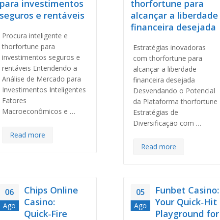
para investimentos
thorfortune para
seguros e rentáveis
alcançar a liberdade
financeira desejada
Procura inteligente e
thorfortune para
Estratégias inovadoras
investimentos seguros e
com thorfortune para
rentáveis Entendendo a
alcançar a liberdade
Análise de Mercado para
financeira desejada
Investimentos Inteligentes
Desvendando o Potencial
Fatores
da Plataforma thorfortune
Macroeconômicos e …
Estratégias de
Diversificação com …
Read more
Read more
Chips Online
Funbet Casino:
06
05
Casino:
Your Quick‑Hit
Ago
Ago
Quick‑Fire
Playground for