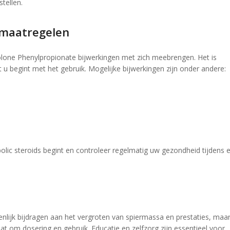
tellen.
smaatregelen
olone Phenylpropionate bijwerkingen met zich meebrengen. Het is
t u begint met het gebruik. Mogelijke bijwerkingen zijn onder andere:
olic steroids begint en controleer regelmatig uw gezondheid tijdens 
lijk bijdragen aan het vergroten van spiermassa en prestaties, maa
at om dosering en gebruik. Educatie en zelfzorg zijn essentieel voor