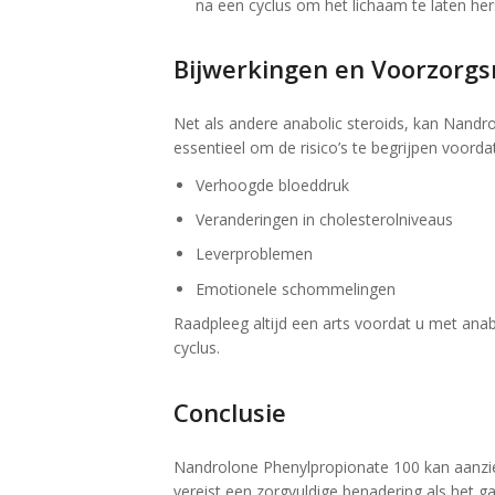
na een cyclus om het lichaam te laten hers
Bijwerkingen en Voorzorg
Net als andere anabolic steroids, kan Nandr
essentieel om de risico’s te begrijpen voorda
Verhoogde bloeddruk
Veranderingen in cholesterolniveaus
Leverproblemen
Emotionele schommelingen
Raadpleeg altijd een arts voordat u met anab
cyclus.
Conclusie
Nandrolone Phenylpropionate 100 kan aanzien
vereist een zorgvuldige benadering als het ga