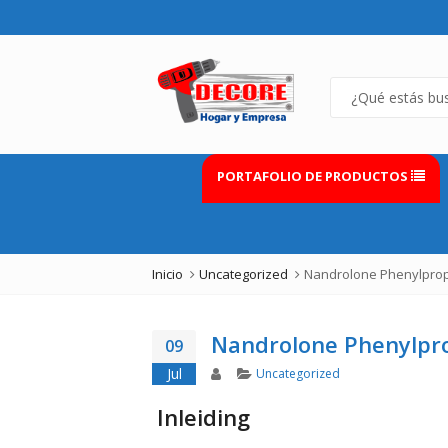
PORTAFOLIO DE PRODUCTOS
Inicio
Uncategorized
Nandrolone Phenylpropi
Nandrolone Phenylpro
09
Author
Categories
Jul
Uncategorized
Inleiding