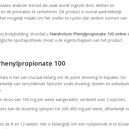
laire anabole steroid die vaak wordt ingezet door atleten en
n de prestaties te verbeteren. Dit product is vooral aantrekkelijk
 het mogelijk maakt om het sneller te cyclen dan andere vormen van
bij bodybuilding. Voordat u
Nandrolone Phenylpropionate 100 online 
lgische sportapotheek, moet u de eigenschappen van het product
Phenylpropionate 100
ate is het van cruciaal belang om de juiste dosering te bepalen. De
kelijk van verschillende factoren zoals ervaring, doelen en individuel
:
 dosis van 100 mg per week aangeraden, verdeeld over 2 injecties.
ers kan de dosering oplopen tot 200-400 mg per week, afhankelijk v
sen de 8 en 12 weken. Het is belangrijk om een rustperiode in te bou