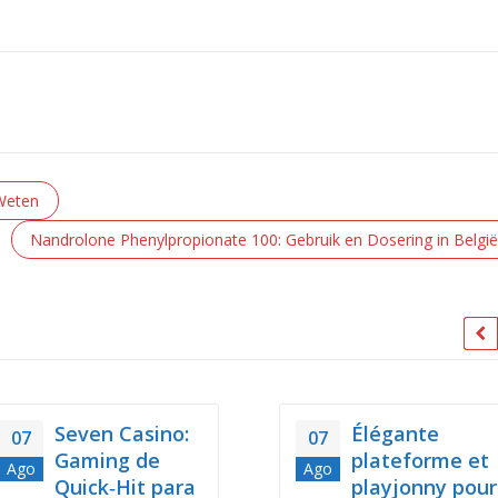
 Weten
Nandrolone Phenylpropionate 100: Gebruik en Dosering in België
Seven Casino:
Élégante
07
07
Gaming de
plateforme et
Ago
Ago
Quick‑Hit para
playjonny pour