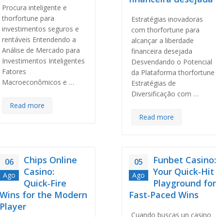
Procura inteligente e
thorfortune para
Estratégias inovadoras
investimentos seguros e
com thorfortune para
rentáveis Entendendo a
alcançar a liberdade
Análise de Mercado para
financeira desejada
Investimentos Inteligentes
Desvendando o Potencial
Fatores
da Plataforma thorfortune
Macroeconômicos e …
Estratégias de
Diversificação com …
Read more
Read more
Chips Online
Funbet Casino:
06
05
Casino:
Your Quick‑Hit
Ago
Ago
Quick‑Fire
Playground for
Wins for the Modern
Fast‑Paced Wins
Player
Cuando buscas un casino