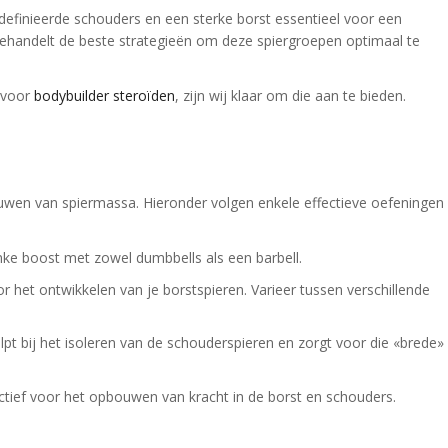
definieerde schouders en een sterke borst essentieel voor een
 behandelt de beste strategieën om deze spiergroepen optimaal te
g voor
bodybuilder steroïden
, zijn wij klaar om die aan te bieden.
uwen van spiermassa. Hieronder volgen enkele effectieve oefeningen
nke boost met zowel dumbbells als een barbell.
r het ontwikkelen van je borstspieren. Varieer tussen verschillende
pt bij het isoleren van de schouderspieren en zorgt voor die «brede»
ctief voor het opbouwen van kracht in de borst en schouders.