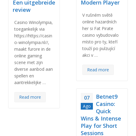
Een uitgebreide
Modern Player
review
V rušném světě
online hazardních
Casino Winolympia,
her si Fat Pirate
toegankelijk via
casino vybudovalo
https://https://casin
místo pro ty, kteří
o-winolympia.nl//,
touží po pulzující
maakt furore in de
akci v …
online gaming
scene met zijn
diverse aanbod aan
Read more
spellen en
aantrekkelijke …
Betnet9
Read more
07
Casino:
Ago
Quick
Wins & Intense
Play for Short
Sessions