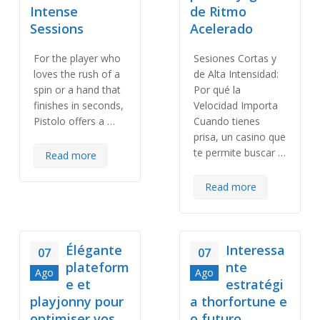
Intense
de Ritmo
Sessions
Acelerado
For the player who
Sesiones Cortas y
loves the rush of a
de Alta Intensidad:
spin or a hand that
Por qué la
finishes in seconds,
Velocidad Importa
Pistolo offers a …
Cuando tienes
prisa, un casino que
te permite buscar …
Read more
Read more
Élégante
Interessa
07
07
plateform
nte
Ago
Ago
e et
estratégi
playjonny pour
a thorfortune e
optimiser vos
o futuro