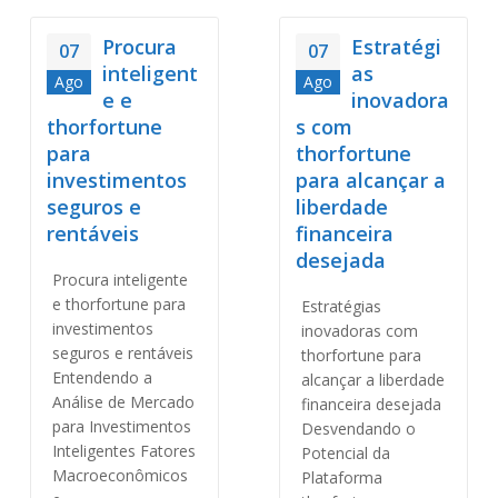
Procura
Estratégi
07
07
inteligent
as
Ago
Ago
e e
inovadora
thorfortune
s com
para
thorfortune
investimentos
para alcançar a
seguros e
liberdade
rentáveis
financeira
desejada
Procura inteligente
e thorfortune para
Estratégias
investimentos
inovadoras com
seguros e rentáveis
thorfortune para
Entendendo a
alcançar a liberdade
Análise de Mercado
financeira desejada
para Investimentos
Desvendando o
Inteligentes Fatores
Potencial da
Macroeconômicos
Plataforma