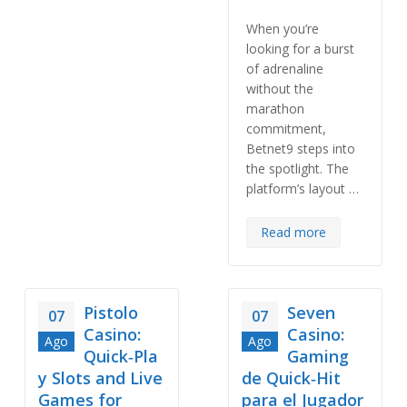
When you’re
looking for a burst
of adrenaline
without the
marathon
commitment,
Betnet9 steps into
the spotlight. The
platform’s layout …
Read more
Pistolo
Seven
07
07
Casino:
Casino:
Ago
Ago
Quick‑Pla
Gaming
y Slots and Live
de Quick‑Hit
Games for
para el Jugador