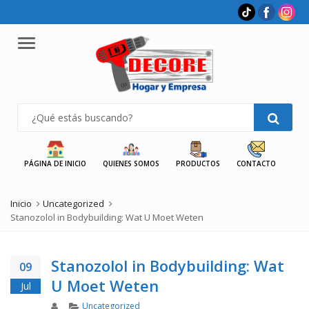
Menu
PÁGINA DE INICIO
QUIENES SOMOS
PRODUCTOS
CONTACTO
Inicio
Uncategorized
Stanozolol in Bodybuilding: Wat U Moet Weten
Stanozolol in Bodybuilding: Wat
09
U Moet Weten
Jul
Author
Categories
Uncategorized