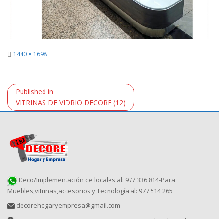
Full
1440 × 1698
size
Navegación
Published in
de
VITRINAS DE VIDRIO DECORE (12)
entradas
Deco/Implementación de locales al: 977 336 814-Para
Muebles,vitrinas,accesorios y Tecnología al: 977 514 265
decorehogaryempresa@gmail.com