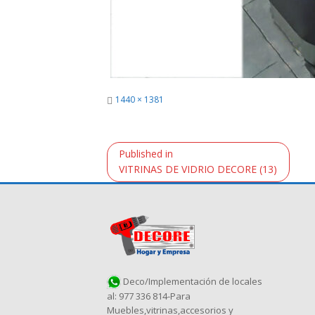
Full
1440 × 1381
size
Navegación
Published in
de
VITRINAS DE VIDRIO DECORE (13)
entradas
Deco/Implementación de locales
al: 977 336 814-Para
Muebles,vitrinas,accesorios y