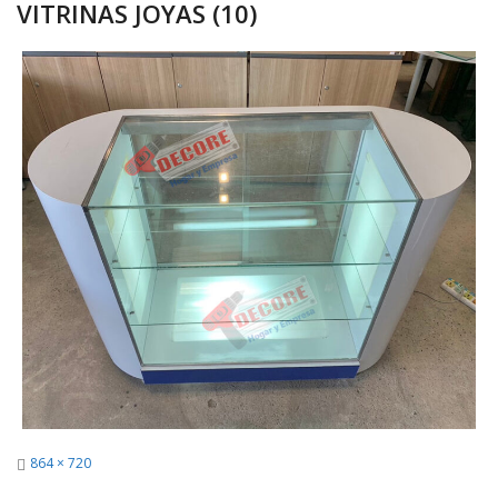
VITRINAS JOYAS (10)
Full
864 × 720
size