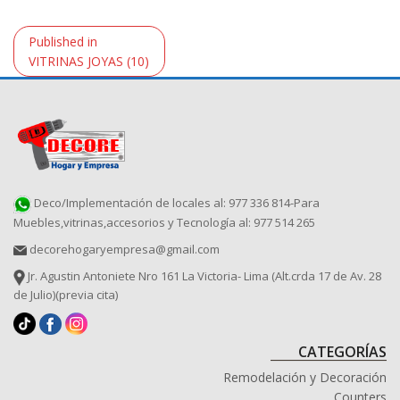
Navegación
Published in
de
VITRINAS JOYAS (10)
entradas
Deco/Implementación de locales al: 977 336 814-Para
Muebles,vitrinas,accesorios y Tecnología al: 977 514 265
decorehogaryempresa@gmail.com
Jr. Agustin Antoniete Nro 161 La Victoria- Lima (Alt.crda 17 de Av. 28
de Julio)(previa cita)
CATEGORÍAS
Remodelación y Decoración
Counters