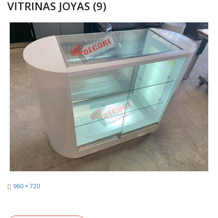
VITRINAS JOYAS (9)
Full
960 × 720
size