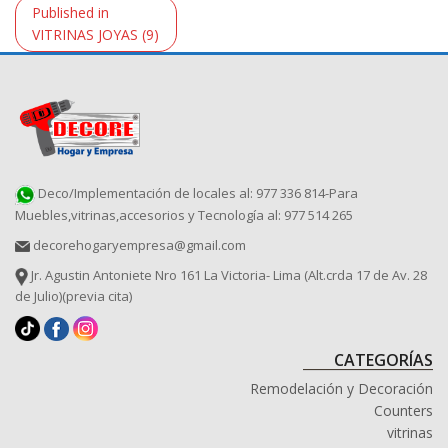
Navegación
Published in
de
VITRINAS JOYAS (9)
entradas
Deco/Implementación de locales al: 977 336 814-Para
Muebles,vitrinas,accesorios y Tecnología al: 977 514 265
decorehogaryempresa@gmail.com
Jr. Agustin Antoniete Nro 161 La Victoria- Lima (Alt.crda 17 de Av. 28
de Julio)(previa cita)
CATEGORÍAS
Remodelación y Decoración
Counters
vitrinas